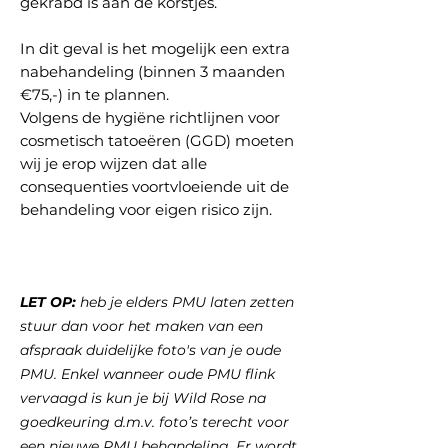
gekrabd is aan de korstjes.
In dit geval is het mogelijk een extra
nabehandeling (binnen 3 maanden
€75,-) in te plannen.
Volgens de hygiëne richtlijnen voor
cosmetisch tatoeëren (GGD) moeten
wij je erop wijzen dat alle
consequenties voortvloeiende uit de
behandeling voor eigen risico zijn.
LET OP:
heb je elders PMU
laten zetten
stuur dan voor het maken van een
afspraak duidelijke
foto's van je oude
PMU
.
Enkel wanneer
oude
PMU
flink
v
ervaagd is
kun je bij Wild Rose na
goedkeuring d.m.v. foto’s terecht voor
een nieuwe PMU
behandeling. Er wordt