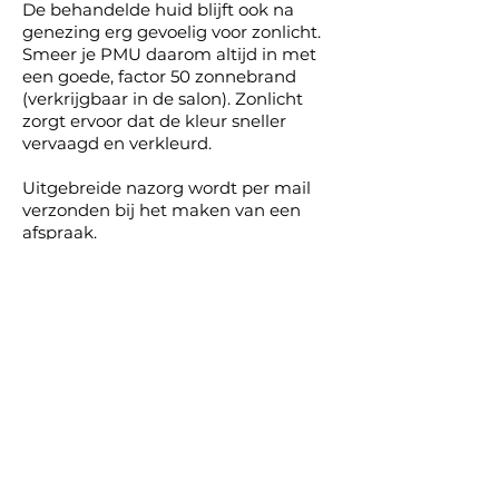
De behandelde huid blijft ook na
genezing erg gevoelig voor zonlicht.
Smeer je PMU daarom altijd in met
een goede, factor 50 zonnebrand
(verkrijgbaar in de salon). Zonlicht
zorgt ervoor dat de kleur sneller
vervaagd en verkleurd.
Uitgebreide n
azorg wordt per mail
verzonden bij het maken van een
afspraak.
Nazorg Perfect lips
• De eerste dag na alles wat je eet en
drinkt de lippen schoon deppen met
de watjes uit je nazorgpakketje.
• De eerste 2 dagen alle dranken
(warm en koud) met een rietje
drinken.
• De eerste 3 weken alleen verzorgen
met de nazorg crème die je hebt